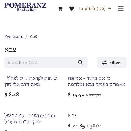
Skip to Content
English (US)
Products
צבא
צבא
Filters
כי אם ברוחי - אסופת
שיחות לקראת גיוס לצה"ל |
מאמרים בענייני צבא ומלחמה
מאת הרב אלי סדן
$
8.48
$
15.50
20.70
$
צו 8
פרות קדושות - סיפורו של
מפקד סיירת מטכ"ל
$
24.85
38.64
$