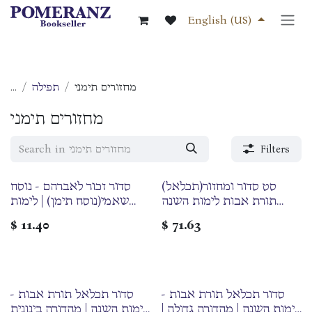
Skip to Content
English (US)
מחזורים תימני
תפילה
...
מחזורים תימני
Filters
סט סדור ומחזור(תכלאל)
סדור זכור לאברהם - נוסח
תורת אבות לימות השנה
שאמי(נוסח תימן) | לימות
ולחגים | נוסח בלדי(נוסח תימן)
השנה | מהדורה בינונית
$
11.40
$
71.63
| סט 7 כרכים
סדור תכלאל תורת אבות -
סדור תכלאל תורת אבות -
לימות השנה | מהדורה גדולה |
לימות השנה | מהדורה בינונית