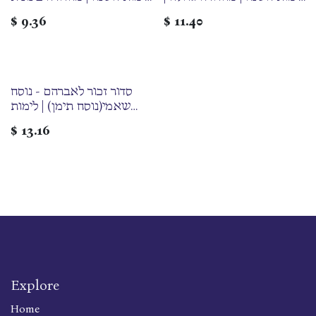
נוסח בלדי(נוסח תימן)
| נוסח בלדי(נוסח תימן)
$
9.36
$
11.40
סדור זכור לאברהם - נוסח
שאמי(נוסח תימן) | לימות
השנה | מהדורה גדולה
$
13.16
Explore
Home