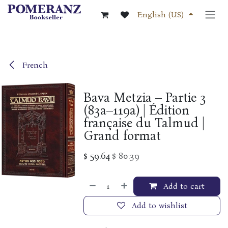
Skip to Content
English (US)
French
Bava Metzia – Partie 3
(83a–119a) | Édition
française du Talmud |
Grand format
$
59.64
$
80.39
Add to cart
Add to wishlist