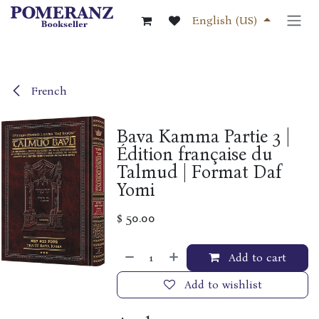
Skip to Content
English (US)
French
Bava Kamma Partie 3 |
Édition française du
Talmud | Format Daf
Yomi
$
50.00
Add to cart
Add to wishlist