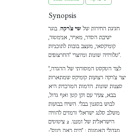
Synopsis
חגיגת החירות של
שי צ`רקה
. בוגר
ישיבת הסדר, מאייר, אנימטור,
קומיקסאי, מעצב בובות לתוכניות
טלוויזיה שונות ומיוצרי "החרצופים".
"לצד הטקסט המסורתי של ההגדה,
יצר צ'רקה רצועות קומיקס שמתארות
סצנות שונות. הדמות המרכזית היא
בבא, צעיר עם זקן קטן ואף גדול,
לבוש בסגנון בבלי. השיח בבועות
משלב סלנג ישראלי ורמזים להוויה
הישראלית של זמננו. 2 ציטוטים
מגדולי האמנות : "הים ראה וינוס"-