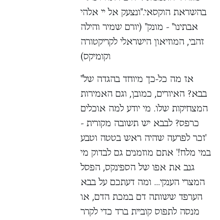
בהשראת הוקסאי."ונצעק אל יי אלהי
אבתינו" - מונק" (יורם שמיר והילה
זהבי, המוזיאון הישראלי לקריקטורה
וקומיקס)
"אז מה כל-כך מיוחד בהגדה של
בבא? האיורים, כמובן, וגם האמירות
המצחיקות שלו. מי יודע למה אוכלים
כרפס? לבבא יש תשובה מקורית -
'זכר לפרעה שהיה ראש בטטה וטבע
במי מלח!' אתם מוזמנים גם לבדוק מי
גנב את אפו של הספינקס, הפסל
המצרי הענקי... ומה דעתכם על בבא
הערפד ששותה דם במכת הדם, או
מנסה לתפוס קוביית ברד כדי לקרר