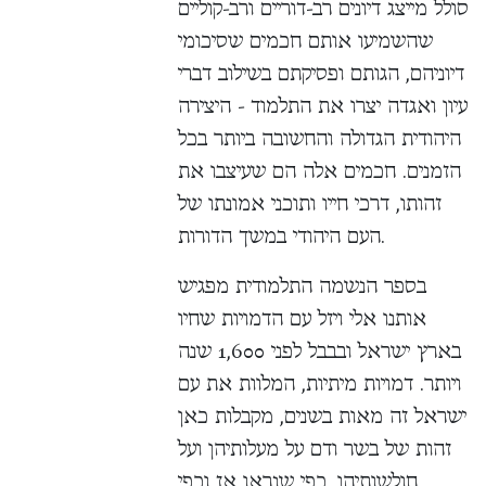
סולל מייצג דיונים רב-דוריים ורב-קוליים
שהשמיעו אותם חכמים שסיכומי
דיוניהם, הגותם ופסיקתם בשילוב דברי
עיון ואגדה יצרו את התלמוד - היצירה
היהודית הגדולה והחשובה ביותר בכל
הזמנים. חכמים אלה הם שעיצבו את
זהותו, דרכי חייו ותוכני אמונתו של
העם היהודי במשך הדורות.
בספר הנשמה התלמודית מפגיש
אותנו אלי ויזל עם הדמויות שחיו
בארץ ישראל ובבבל לפני 1,600 שנה
ויותר. דמויות מיתיות, המלוות את עם
ישראל זה מאות בשנים, מקבלות כאן
זהות של בשר ודם על מעלותיהן ועל
חולשותיהן, כפי שנראו אז וכפי