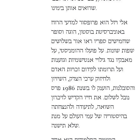
שרואים אותן בימינו.
אלי ויזל הוא פרופסור למדעי הרוח
באוניברסיטת בוסטון, הוגה וסופר
שחמישים ספריו ראו אור בשלושים
שפות שונות. על פועלו ההומניסטי, על
מאבקיו נגד גילויי אנטישמיות וגזענות
ועל תרומתו לקידום זכויות האדם
ולחיזוק ערכי הצדק, השיויון
והסובלנות, הוענק לו בשנת 1986 פרס
נובל לשלום. את חייו הקדיש לזיכרון
השואה, לתיעודה ולהנצחתה
בהיסטוריה של עמי העולם על מנת
שלא תישנה.
הנשמה התלמודית הוא אחד