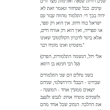
שנים רוויות שנאה ואלימות מצד זרים
עוינים. ככל שנחזור ונאמר זאת לא
יהיה בכך די: התלמוד מהווה עבור עם
ישראל כוח חיות. אין הוא רק ספר,
או ספרייה, ואין הוא רק אורח חיים,
אלא ביטוי לזיכרון הקולקטיבי שאינו
משמיט ואינו מזניח דבר."
(אלי ויזל, הנשמה התלמודית, הפרק
על רבי חנינא בן דוסא)
כשני נחלים הם שני התלמודים
שבידינו - הבבלי והירושלמי, שניהם
יוצאים ממעיין אחד - המשנה -
ולשניהם מטרה אחת: לגבש ולעצב
את ההלכה. הנתיב שכל אחד מהם