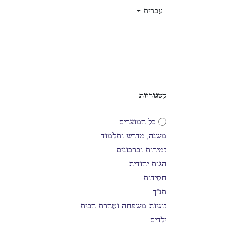
לג לתוכן
עברית
בית
חנות
עלינו
תפקידים
קטגוריות
כל המוצרים
משנה, מדרש ותלמוד
זמירות וברכונים
הגות יהודית
חסידות
תנ"ך
זוגיות משפחה וטהרת הבית
ילדים