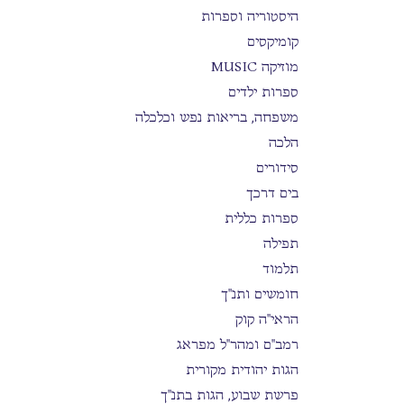
היסטוריה וספרות
קומיקסים
מוזיקה MUSIC
ספרות ילדים
משפחה, בריאות נפש וכלכלה
הלכה
סידורים
בים דרכך
ספרות כללית
תפילה
תלמוד
חומשים ותנ"ך
הראי"ה קוק
רמב"ם ומהר"ל מפראג
הגות יהודית מקורית
פרשת שבוע, הגות בתנ"ך