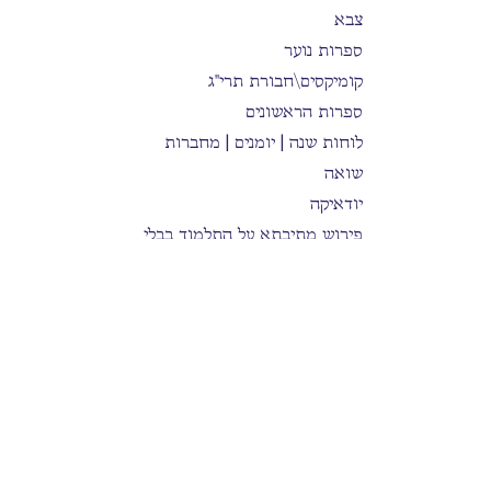
צבא
ספרות נוער
קומיקסים\חבורת תרי"ג
ספרות הראשונים
לוחות שנה | יומנים | מחברות
שואה
יודאיקה
פירוש מתיבתא על התלמוד בבלי
תלמוד בבלי | מהדורת עוז והדר
תלמוד בבלי מנקד | מהדורת שינון
פורמט כיס ׳ובלכתך בדרך׳
הרב משה שפירא
תלמוד בבלי קורן המבואר
בישול
היסטוריה וספרות / פוליטיקה
Kabbalah