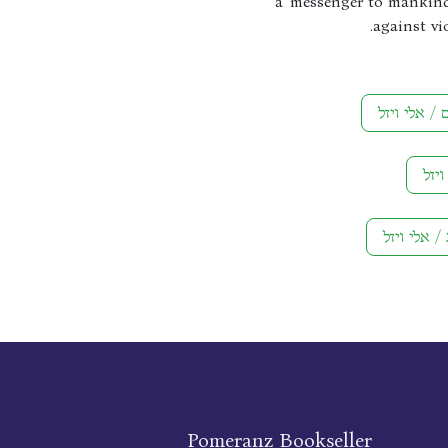
a 'messenger to mankind'
against vi
Pomeranz Bookseller