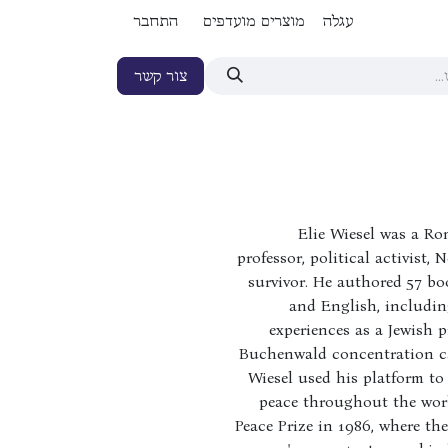
עגלה
מוצרים מועדפים
התחבר
צור קשר
Elie Wiesel was a Ro
professor, political activist,
survivor. He authored 57 bo
and English, including
experiences as a Jewish 
Buchenwald concentration ca
Wiesel used his platform 
peace throughout the wor
Peace Prize in 1986, where t