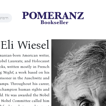
Eli Wiesel
manian-born American writer,
 Nobel Laureate, and Holocaust
oks, written mostly in French
 'Night', a work based on his
prisoner in the Auschwitz and
mps. Throughout his career,
to champion human rights and
ld. He was awarded the Nobel
he Nobel Committee called him