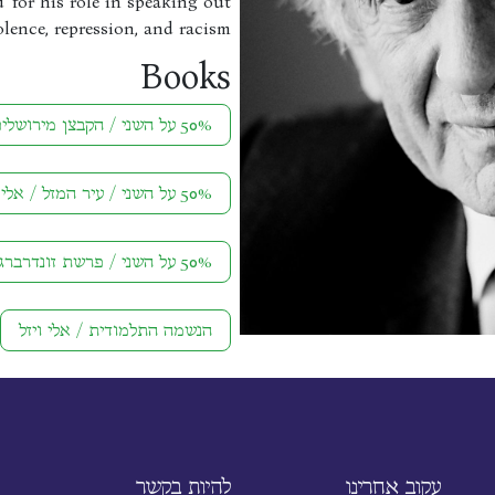
 for his role in speaking out
olence, repression, and racism.
Books
50% על השני / הקבצן מירושלים / אלי ויזל
50% על השני / עיר המזל / אלי ויזל
50% על השני / פרשת זונדרברג / אלי ויזל
הנשמה התלמודית / אלי ויזל
עקוב אחרינו
להיות בקשר